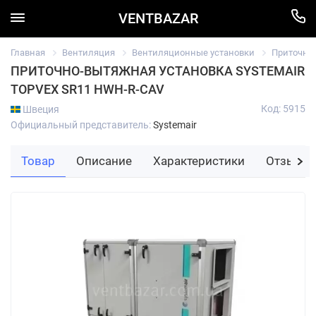
VENTBAZAR
Главная
Вентиляция
Вентиляционные установки
Приточно
ПРИТОЧНО-ВЫТЯЖНАЯ УСТАНОВКА SYSTEMAIR
TOPVEX SR11 HWH-R-CAV
Код: 5915
Швеция
Официальный представитель:
Systemair
Товар
Описание
Характеристики
Отзывы