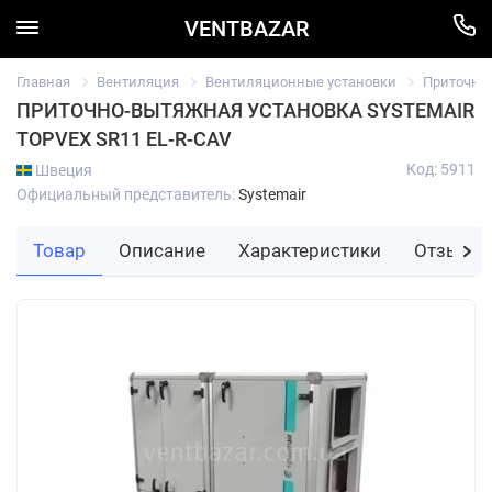
VENTBAZAR
Главная
Вентиляция
Вентиляционные установки
Приточно
ПРИТОЧНО-ВЫТЯЖНАЯ УСТАНОВКА SYSTEMAIR
TOPVEX SR11 EL-R-CAV
Код: 5911
Швеция
Официальный представитель:
Systemair
Товар
Описание
Характеристики
Отзывы