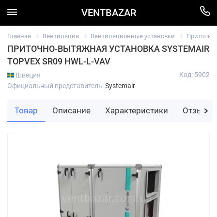
VENTBAZAR
Главная
Вентиляция
Вентиляционные установки
Приточно
ПРИТОЧНО-ВЫТЯЖНАЯ УСТАНОВКА SYSTEMAIR
TOPVEX SR09 HWL-L-VAV
Код: 5902
Швеция
Официальный представитель:
Systemair
Товар
Описание
Характеристики
Отзывы