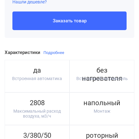
Нашли дешевле?
Заказать товар
Характеристики
Подробнее
да
без
нагревателя
Встроенная автоматика
Встроенный нагреватель
2808
напольный
Максимальный расход
Монтаж
воздуха, м3/ч
3/380/50
роторный