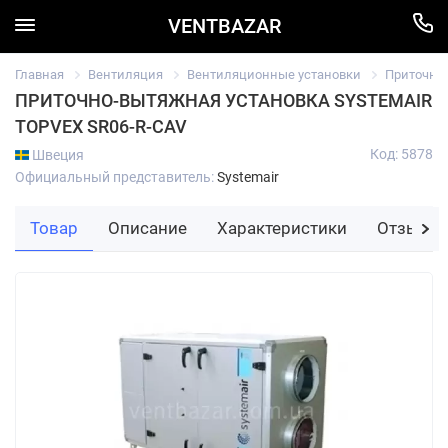
VENTBAZAR
Главная
Вентиляция
Вентиляционные установки
Приточно
ПРИТОЧНО-ВЫТЯЖНАЯ УСТАНОВКА SYSTEMAIR
TOPVEX SR06-R-CAV
Код: 5878
Швеция
Официальный представитель:
Systemair
Товар
Описание
Характеристики
Отзывы