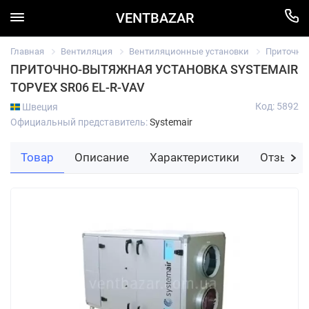
VENTBAZAR
Главная
Вентиляция
Вентиляционные установки
Приточно
ПРИТОЧНО-ВЫТЯЖНАЯ УСТАНОВКА SYSTEMAIR
TOPVEX SR06 EL-R-VAV
Код: 5892
Швеция
Официальный представитель:
Systemair
Товар
Описание
Характеристики
Отзывы