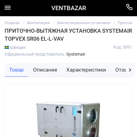
VENTBAZAR
Главная
Вентиляция
Вентиляционные установки
Приточно
ПРИТОЧНО-ВЫТЯЖНАЯ УСТАНОВКА SYSTEMAIR
TOPVEX SR06 EL-L-VAV
Код: 5891
Швеция
Официальный представитель:
Systemair
Товар
Описание
Характеристики
Отзывы