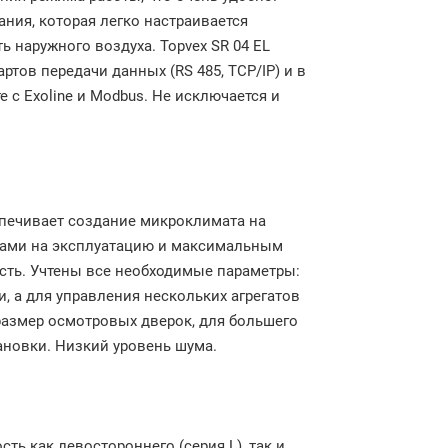
ния, которая легко настраивается
ь наружного воздуха. Topvex SR 04 EL
ов передачи данных (RS 485, TCP/IP) и в
 с Exoline и Modbus. Не исключается и
спечивает создание микроклимата на
тами на эксплуатацию и максимальным
сть. Учтены все необходимые параметры:
и, а для управления нескольких агрегатов
азмер осмотровых дверок, для большего
ановки. Низкий уровень шума.
ть как левостороннего (серия L), так и