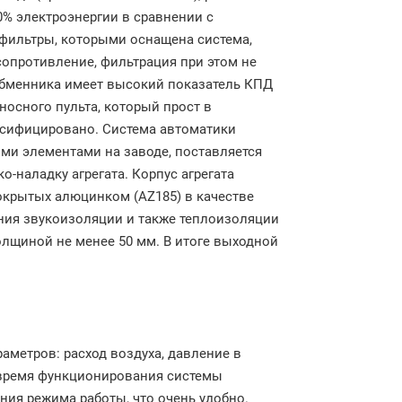
0% электроэнергии в сравнении с
фильтры, которыми оснащена система,
опротивление, фильтрация при этом не
обменника имеет высокий показатель КПД
носного пульта, который прост в
усифицировано. Система автоматики
ыми элементами на заводе, поставляется
о-наладку агрегата. Корпус агрегата
окрытых алюцинком (AZ185) в качестве
ния звукоизоляции и также теплоизоляции
олщиной не менее 50 мм. В итоге выходной
аметров: расход воздуха, давление в
, время функционирования системы
ния режима работы, что очень удобно.