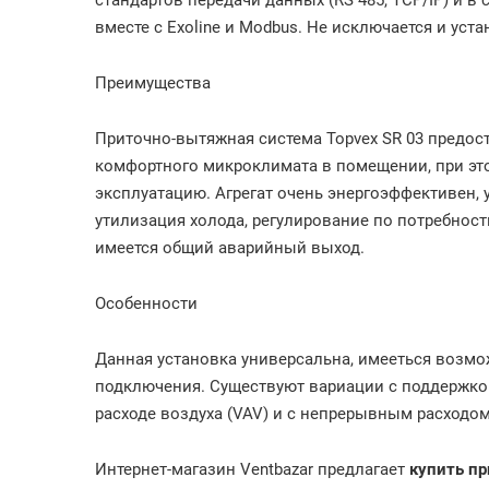
стандартов передачи данных (RS 485, TCP/IP) и 
вместе с Exoline и Modbus. Не исключается и уста
Преимущества
Приточно-вытяжная система Topvex SR 03 предос
комфортного микроклимата в помещении, при эт
эксплуатацию. Агрегат очень энергоэффективен,
утилизация холода, регулирование по потребност
имеется общий аварийный выход.
Особенности
Данная установка универсальна, имееться возможн
подключения. Существуют вариации с поддержко
расходе воздуха (VAV) и c непрерывным расходом
Интернет-магазин Ventbazar предлагает
купить пр