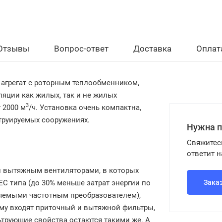
Отзывы
Вопрос-ответ
Доставка
Оплат
агрегат с роторным теплообменником,
яции как жилых, так и не жилых
3
т
2000 м
/ч
. Установка очень компактна,
струируемых сооружениях.
Нужна 
Свяжитес
ответит 
и вытяжным вентиляторами, в которых
С типа (до 30% меньше затрат энергии по
Зака
яемыми частотным преобразователем),
тему входят приточный и вытяжной фильтры,
трующие свойства остаются такими же. А