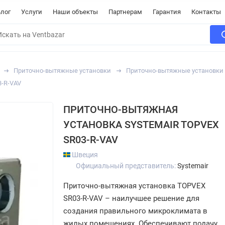
лог
Услуги
Наши объекты
Партнерам
Гарантия
Контакты
Приточно-вытяжные установки
Приточно-вытяжные установки 
3-R-VAV
ПРИТОЧНО-ВЫТЯЖНАЯ
УСТАНОВКА SYSTEMAIR TOPVEX
SR03-R-VAV
Швеция
Официальный представитель:
Systemair
Приточно-вытяжная установка TOPVEX
SR03-R-VAV – наилучшее решение для
создания правильного микроклимата в
жилых помещениях. Обеспечивают подачу