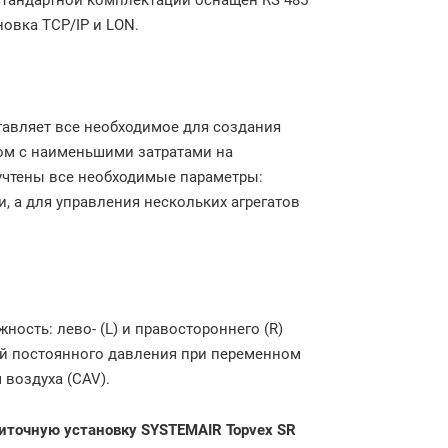
в стандартной комплектации оснащен RS 485
новка TCP/IP и LON.
тавляет все необходимое для создания
ом с наименьшими затратами на
 учтены все необходимые параметры:
и, а для управления нескольких агрегатов
ость: лево- (L) и правостороннего (R)
й постоянного давления при переменном
 воздуха (CAV).
иточную установку SYSTEMAIR Topvex SR