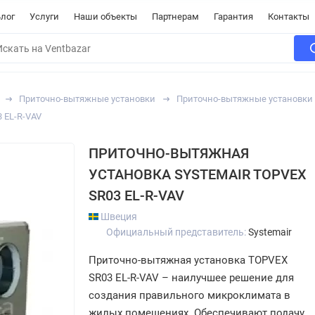
лог
Услуги
Наши объекты
Партнерам
Гарантия
Контакты
Приточно-вытяжные установки
Приточно-вытяжные установки 
 EL-R-VAV
ПРИТОЧНО-ВЫТЯЖНАЯ
УСТАНОВКА SYSTEMAIR TOPVEX
SR03 EL-R-VAV
Швеция
Официальный представитель:
Systemair
Приточно-вытяжная установка TOPVEX
SR03 EL-R-VAV – наилучшее решение для
создания правильного микроклимата в
жилых помещениях. Обеспечивают подачу