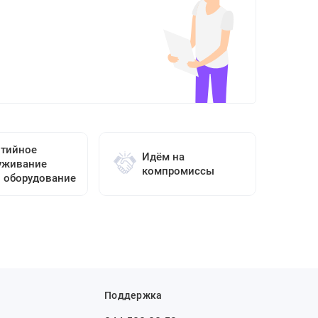
нтийное
Идём на
уживание
компромиссы
о оборудование
Поддержка