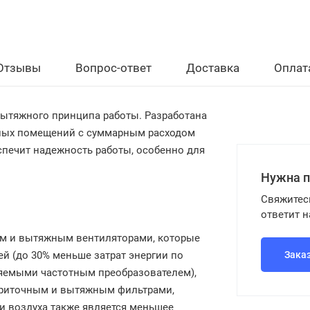
Отзывы
Вопрос-ответ
Доставка
Оплат
вытяжного принципа работы. Разработана
илых помещений с суммарным расходом
спечит надежность работы, особенно для
Нужна 
Свяжитес
ответит 
ым и вытяжным вентиляторами, которые
й (до 30% меньше затрат энергии по
Зака
яемыми частотным преобразователем),
приточным и вытяжным фильтрами,
и воздуха также является меньшее