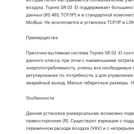
которая легко настраивается пользователем, учи
воздуха. Topvex SR 03
El
поддерживает большинст
данных (RS 485, TCP/IP) и в стандартной комплект
Modbus. Не исключается и установка TCP/IP и LON
Преимущества
Приточно-вытяжная система Topvex SR 03
El
соот
данного класса, при этом с наименьшими затрат
энергопотребляемость, учтены все необходимые 
регулирование по потребности, а для управления
аварийный выход. Малые габаритные размеры. Н
Особенности
Данная установка универсальная, возможно подкл
правостороннее (R). Существуют вариации с под
переменном расходе воздуха (VAV) и c непрерывн