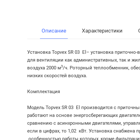
Описание
Характеристики
Установка Topvex SR 03
El
– установка приточно-
для вентиляции как административных, так и ж
3
воздуха
2000 м
/ч
. Роторный теплообменник, обе
низких скоростей воздуха.
Комплектация
Модель Topvex SR 03
El
производится с приточн
работают на основе энергосберегающих двигателе
сравнению с асинхронными двигателями, управл
если в цифрах, то
1,02
кВт
. Установка снабжена 
особенностью работы которых, кроме фильтраци