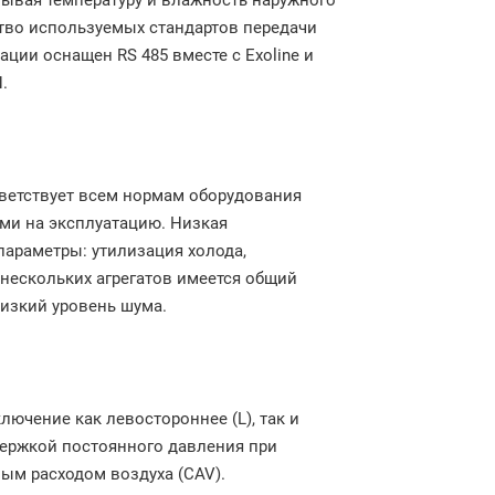
тывая температуру и влажность наружного
во используемых стандартов передачи
ации оснащен RS 485 вместе с Exoline и
.
ветствует всем нормам оборудования
ами на эксплуатацию. Низкая
параметры: утилизация холода,
 нескольких агрегатов имеется общий
изкий уровень шума.
ючение как левостороннее (L), так и
держкой постоянного давления при
ым расходом воздуха (CAV).