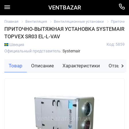
VENTBAZAR
Главная
Вентиляция
Вентиляционные установки
Приточно
ПРИТОЧНО-ВЫТЯЖНАЯ УСТАНОВКА SYSTEMAIR
TOPVEX SR03 EL-L-VAV
Код: 5859
Швеция
Официальный представитель:
Systemair
Товар
Описание
Характеристики
Отзывы