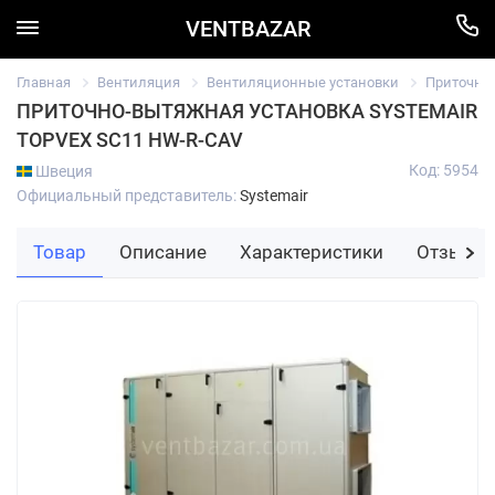
VENTBAZAR
Главная
Вентиляция
Вентиляционные установки
Приточно
ПРИТОЧНО-ВЫТЯЖНАЯ УСТАНОВКА SYSTEMAIR
TOPVEX SC11 HW-R-CAV
Код: 5954
Швеция
Официальный представитель:
Systemair
Товар
Описание
Характеристики
Отзывы