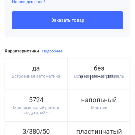
Нашли дешевле?
Заказать товар
Характеристики
Подробнее
да
без
нагревателя
Встроенная автоматика
Встроенный нагреватель
5724
напольный
Максимальный расход
Монтаж
воздуха, м3/ч
3/380/50
пластинчатый