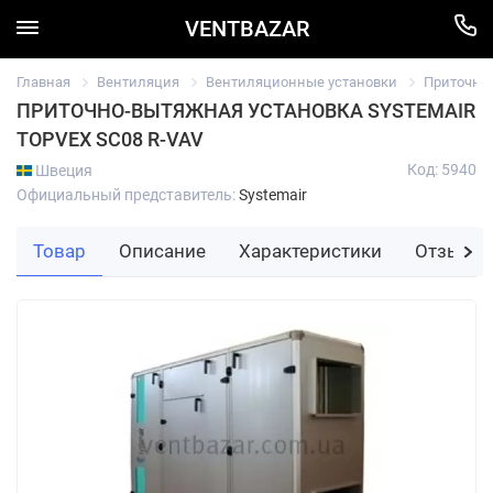
VENTBAZAR
Главная
Вентиляция
Вентиляционные установки
Приточно
ПРИТОЧНО-ВЫТЯЖНАЯ УСТАНОВКА SYSTEMAIR
TOPVEX SC08 R-VAV
Код: 5940
Швеция
Официальный представитель:
Systemair
Товар
Описание
Характеристики
Отзывы