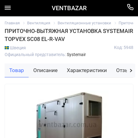
VENTBAZAR
Главная
Вентиляция
Вентиляционные установки
Приточно
ПРИТОЧНО-ВЫТЯЖНАЯ УСТАНОВКА SYSTEMAIR
TOPVEX SC08 EL-R-VAV
Код: 5948
Швеция
Официальный представитель:
Systemair
Товар
Описание
Характеристики
Отзывы