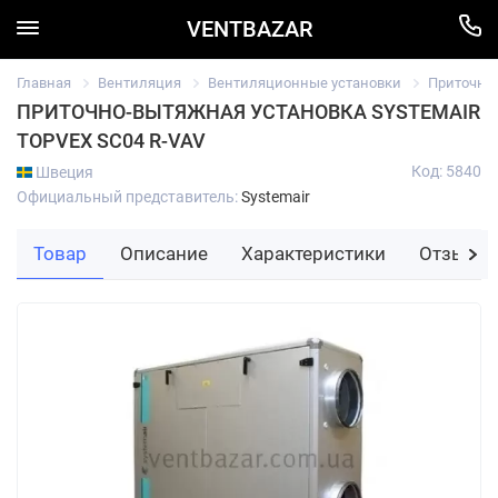
VENTBAZAR
Главная
Вентиляция
Вентиляционные установки
Приточно
ПРИТОЧНО-ВЫТЯЖНАЯ УСТАНОВКА SYSTEMAIR
TOPVEX SC04 R-VAV
Код: 5840
Швеция
Официальный представитель:
Systemair
Товар
Описание
Характеристики
Отзывы