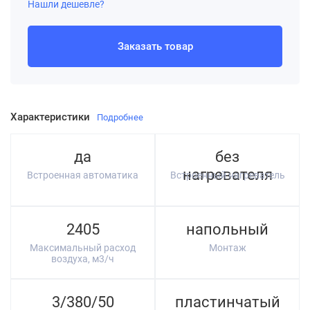
Нашли дешевле?
Заказать товар
Характеристики
Подробнее
да
без
нагревателя
Встроенная автоматика
Встроенный нагреватель
2405
напольный
Максимальный расход
Монтаж
воздуха, м3/ч
3/380/50
пластинчатый