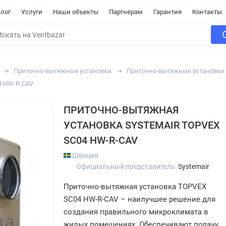
лог
Услуги
Наши объекты
Партнерам
Гарантия
Контакты
Приточно-вытяжные установки
Приточно-вытяжные установки
4 HW-R-CAV
ПРИТОЧНО-ВЫТЯЖНАЯ
УСТАНОВКА SYSTEMAIR TOPVEX
SC04 HW-R-CAV
Швеция
Официальный представитель:
Systemair
Приточно-вытяжная установка TOPVEX
SC04 HW-R-CAV – наилучшее решение для
создания правильного микроклимата в
жилых помещениях. Обеспечивают подачу