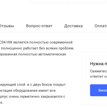
Отзывы
Вопрос-ответ
Доставка
Оплат
SC04 HW
является полностью современной
 полноценно работает без всяких проблем.
ированная полностью автоматическая
Нужна 
Свяжитес
ответит 
лирующий слой и с двух боков покрыт
тация оборудования имеет все
Зака
рпус очень герметично закрывается с
к.