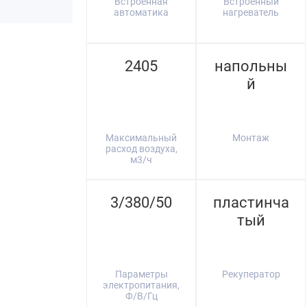
Встроенная
Встроенный
автоматика
нагреватель
2405
напольны
й
Максимальный
Монтаж
расход воздуха,
м3/ч
3/380/50
пластинча
тый
Параметры
Рекуператор
электропитания,
Ф/В/Гц