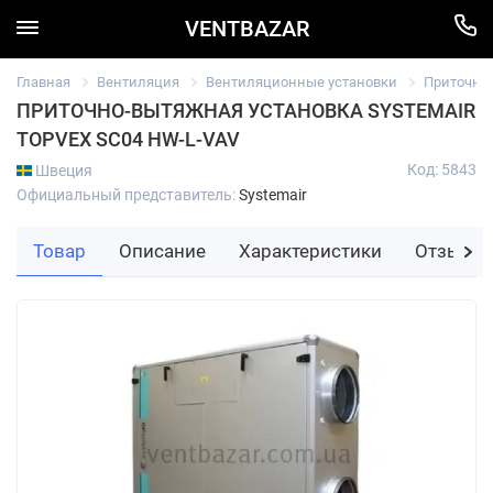
VENTBAZAR
Главная
Вентиляция
Вентиляционные установки
Приточно
ПРИТОЧНО-ВЫТЯЖНАЯ УСТАНОВКА SYSTEMAIR
TOPVEX SC04 HW-L-VAV
Код: 5843
Швеция
Официальный представитель:
Systemair
Товар
Описание
Характеристики
Отзывы