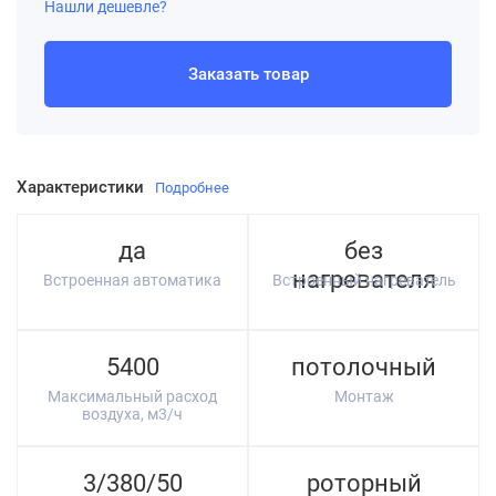
Нашли дешевле?
Заказать товар
Характеристики
Подробнее
да
без
нагревателя
Встроенная автоматика
Встроенный нагреватель
5400
потолочный
Максимальный расход
Монтаж
воздуха, м3/ч
3/380/50
роторный