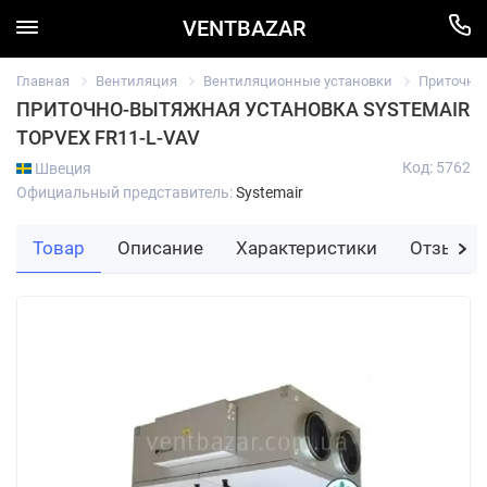
VENTBAZAR
Главная
Вентиляция
Вентиляционные установки
Приточно
ПРИТОЧНО-ВЫТЯЖНАЯ УСТАНОВКА SYSTEMAIR
TOPVEX FR11-L-VAV
Код: 5762
Швеция
Официальный представитель:
Systemair
Товар
Описание
Характеристики
Отзывы