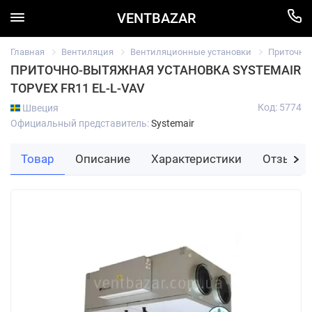
VENTBAZAR
Главная
Вентиляция
Вентиляционные установки
Приточно
ПРИТОЧНО-ВЫТЯЖНАЯ УСТАНОВКА SYSTEMAIR
TOPVEX FR11 EL-L-VAV
Код: 5774
Швеция
Официальный представитель:
Systemair
Товар
Описание
Характеристики
Отзывы