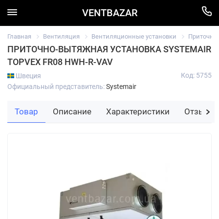
VENTBAZAR
Главная
Вентиляция
Вентиляционные установки
Приточно
ПРИТОЧНО-ВЫТЯЖНАЯ УСТАНОВКА SYSTEMAIR
TOPVEX FR08 HWH-R-VAV
Код: 5755
Швеция
Официальный представитель:
Systemair
Товар
Описание
Характеристики
Отзывы