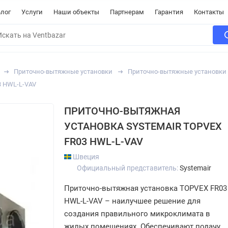
лог
Услуги
Наши объекты
Партнерам
Гарантия
Контакты
Приточно-вытяжные установки
Приточно-вытяжные установки 
3 HWL-L-VAV
ПРИТОЧНО-ВЫТЯЖНАЯ
УСТАНОВКА SYSTEMAIR TOPVEX
FR03 HWL-L-VAV
Швеция
Официальный представитель:
Systemair
Приточно-вытяжная установка TOPVEX FR03
HWL-L-VAV – наилучшее решение для
создания правильного микроклимата в
жилых помещениях. Обеспечивают подачу