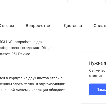
Отзывы
Вопрос-ответ
Доставка
Оплат
FR03 HWL
разработана для
 общественных зданиях. Общая
ляет: 954 Вт./час.
Нужна 
Свяжитес
ответит 
я в корпусе из двух листов стали с
енним слоем тепло- и звукоизоляции –
Зака
лучшенной системы изоляции обладает