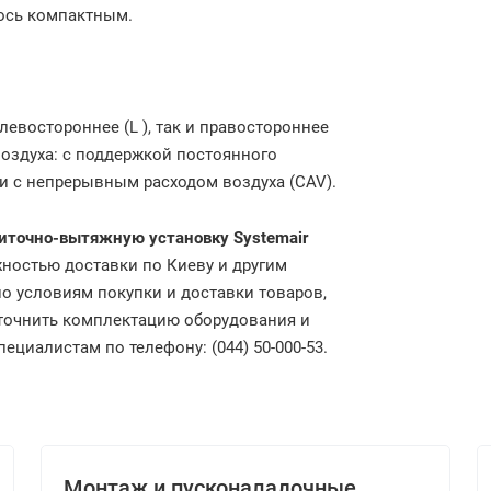
ось компактным.
евостороннее (L ), так и правостороннее
воздуха: с поддержкой постоянного
 и c непрерывным расходом воздуха (CAV).
иточно-вытяжную установку Systemair
ностью доставки по Киеву и другим
о условиям покупки и доставки товаров,
уточнить комплектацию оборудования и
циалистам по телефону: (044) 50-000-53.
Монтаж и пусконаладочные