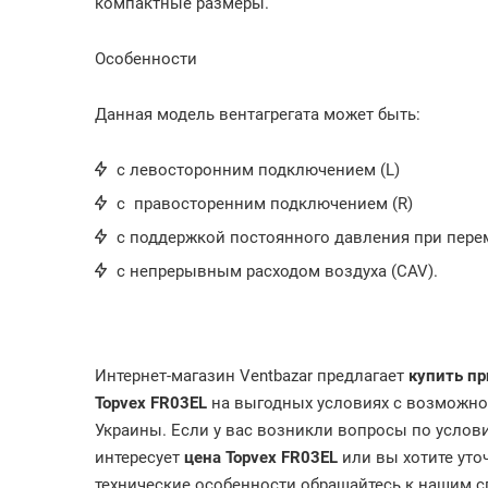
компактные размеры.
Особенности
Данная модель вентагрегата может быть:
с левосторонним подключением (L)
с правосторенним подключением (R)
с поддержкой постоянного давления при пере
c непрерывным расходом воздуха (CAV).
Интернет-магазин Ventbazar предлагает
купить п
Topvex FR03EL
на выгодных условиях с возможно
Украины. Если у вас возникли вопросы по услови
интересует
цена
Topvex FR03EL
или вы хотите ут
технические особенности обращайтесь к нашим спе