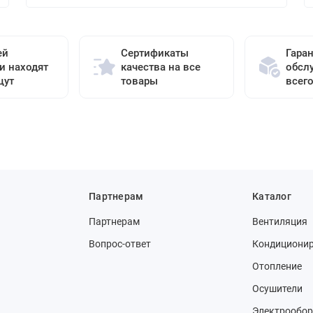
ей
Сертификаты
Гара
и находят
качества на все
обсл
щут
товары
всег
Партнерам
Каталог
Партнерам
Вентиляция
Вопрос-ответ
Кондициони
Отопление
Осушители
Электрообор