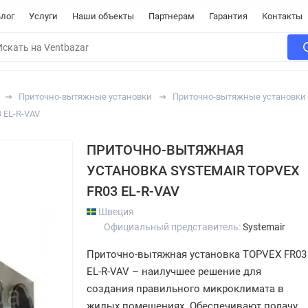
лог
Услуги
Наши объекты
Партнерам
Гарантия
Контакты
Приточно-вытяжные установки
Приточно-вытяжные установки 
 EL-R-VAV
ПРИТОЧНО-ВЫТЯЖНАЯ
УСТАНОВКА SYSTEMAIR TOPVEX
FR03 EL-R-VAV
Швеция
Официальный представитель:
Systemair
Приточно-вытяжная установка TOPVEX FR03
EL-R-VAV – наилучшее решение для
создания правильного микроклимата в
жилых помещениях. Обеспечивают подачу