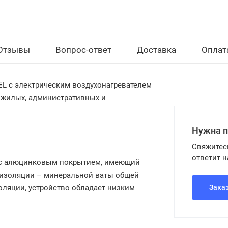
Отзывы
Вопрос-ответ
Доставка
Оплат
3EL
с электрическим воздухонагревателем
в жилых, административных и
Нужна 
Свяжитес
ответит 
ли с алюцинковым покрытием, имеющий
коизоляции – минеральной ваты общей
оляции, устройство обладает низким
Зака