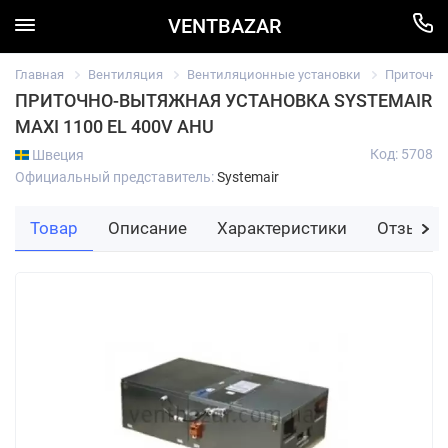
VENTBAZAR
Главная
Вентиляция
Вентиляционные установки
Приточно
ПРИТОЧНО-ВЫТЯЖНАЯ УСТАНОВКА SYSTEMAIR
MAXI 1100 EL 400V AHU
Код: 5708
Швеция
Официальный представитель:
Systemair
Товар
Описание
Характеристики
Отзывы