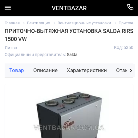
VENTBAZAR
Главная
Вентиляция
Вентиляционные установки
Приточно
ПРИТОЧНО-ВЫТЯЖНАЯ УСТАНОВКА SALDA RIRS
1500 VW
Код: 5350
Литва
Официальный представитель:
Salda
Товар
Описание
Характеристики
Отзывы