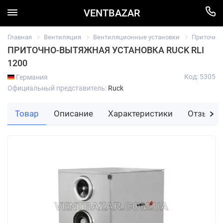
VENTBAZAR
Главная
Вентиляция
Вентиляционные установки
Приточно
ПРИТОЧНО-ВЫТЯЖНАЯ УСТАНОВКА RUCK RLI
1200
Код: 5305
Германия
Официальный представитель:
Ruck
Товар
Описание
Характеристики
Отзывы