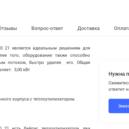
Отзывы
Вопрос-ответ
Доставка
Оплат
0 21
является идеальным решениям для
ее того, оборудование также способно
ым потоком, быстро удаляя его. Общая
ляет: 3,00 кВт
Нужна 
Свяжитес
ответит 
нного корпуса с теплоутилизатором.
Зака
 21 есть байпас теплоутилизатора, два