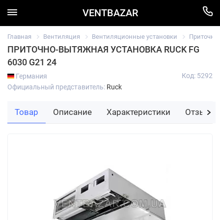
VENTBAZAR
Главная
Вентиляция
Вентиляционные установки
Приточно
ПРИТОЧНО-ВЫТЯЖНАЯ УСТАНОВКА RUCK FG
6030 G21 24
Код: 5292
Германия
Официальный представитель:
Ruck
Товар
Описание
Характеристики
Отзывы