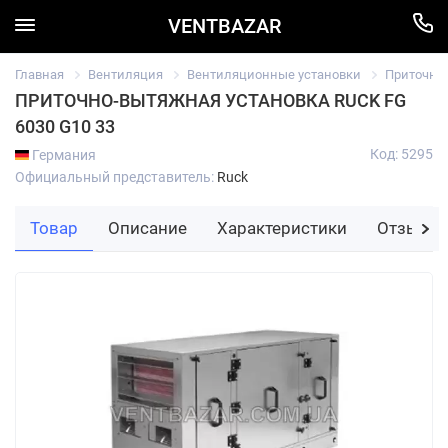
VENTBAZAR
Главная
Вентиляция
Вентиляционные установки
Приточно
ПРИТОЧНО-ВЫТЯЖНАЯ УСТАНОВКА RUCK FG
6030 G10 33
Код: 5295
Германия
Официальный представитель:
Ruck
Товар
Описание
Характеристики
Отзывы