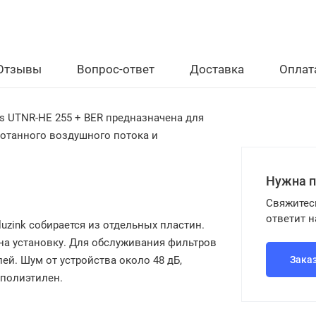
Отзывы
Вопрос-ответ
Доставка
Оплат
s UTNR-HE 255 + BER
предназначена для
ботанного воздушного потока и
Нужна 
Свяжитес
ответит 
uzink собирается из отдельных пластин.
на установку. Для обслуживания фильтров
ей. Шум от устройства около 48 дБ,
Зака
ополиэтилен.