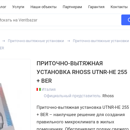
лог
Услуги
Наши объекты
Партнерам
Гарантия
Контакты
Приточно-вытяжные установки
Приточно-вытяжные установки 
BER
ПРИТОЧНО-ВЫТЯЖНАЯ
УСТАНОВКА RHOSS UTNR-HE 255
+ BER
Италия
Официальный представитель:
Rhoss
Приточно-вытяжная установка UTNR-HE 255
+ BER – наилучшее решение для создания
правильного микроклимата в жилых
помещениях. Обеспечивают подачу свежего