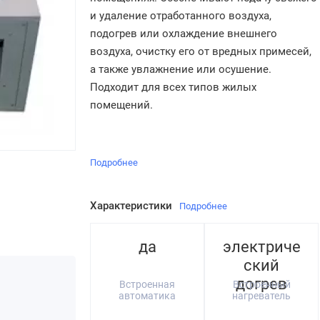
и удаление отработанного воздуха,
подогрев или охлаждение внешнего
воздуха, очистку его от вредных примесей,
а также увлажнение или осушение.
Подходит для всех типов жилых
помещений.
Подробнее
Характеристики
Подробнее
да
электриче
ский
догрев
Встроенная
Встроенный
автоматика
нагреватель