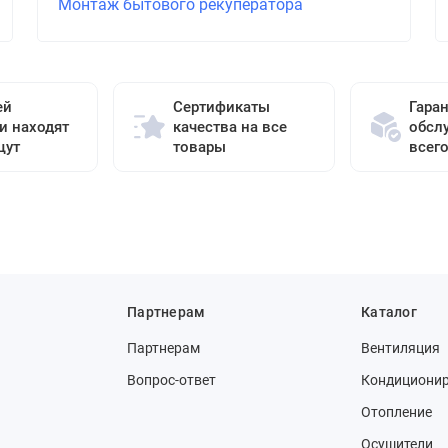
Монтаж бытового рекуператора
ей
Сертификаты
Гара
и находят
качества на все
обсл
щут
товары
всег
Партнерам
Каталог
Партнерам
Вентиляция
Вопрос-ответ
Кондициони
Отопление
Осушители