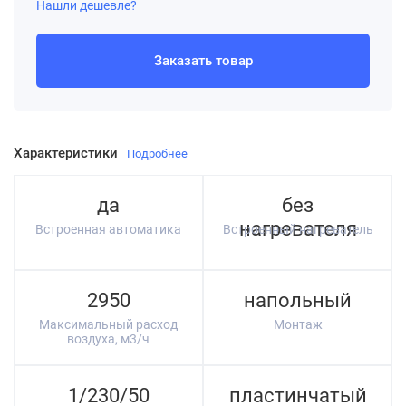
Нашли дешевле?
Заказать товар
Характеристики
Подробнее
да
без
нагревателя
Встроенная автоматика
Встроенный нагреватель
2950
напольный
Максимальный расход
Монтаж
воздуха, м3/ч
1/230/50
пластинчатый