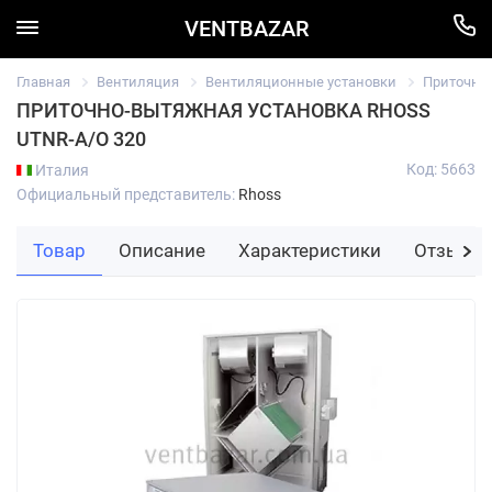
VENTBAZAR
Главная
Вентиляция
Вентиляционные установки
Приточно
ПРИТОЧНО-ВЫТЯЖНАЯ УСТАНОВКА RHOSS
UTNR-A/O 320
Код: 5663
Италия
Официальный представитель:
Rhoss
Товар
Описание
Характеристики
Отзывы