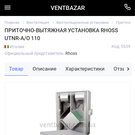
VENTBAZAR
Главная
Вентиляция
Вентиляционные установки
Приточно
ПРИТОЧНО-ВЫТЯЖНАЯ УСТАНОВКА RHOSS
UTNR-A/O 110
Код: 5659
Италия
Официальный представитель:
Rhoss
Товар
Описание
Характеристики
Отзывы