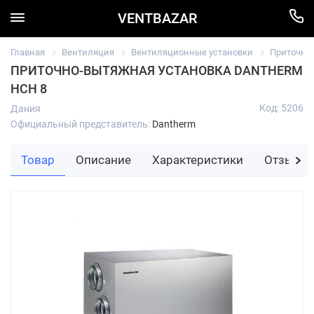
VENTBAZAR
Главная
Вентиляция
Вентиляционные установки
Приточно
ПРИТОЧНО-ВЫТЯЖНАЯ УСТАНОВКА DANTHERM
HCH 8
Код: 5206
Дания
Официальный представитель:
Dantherm
Товар
Описание
Характеристики
Отзывы