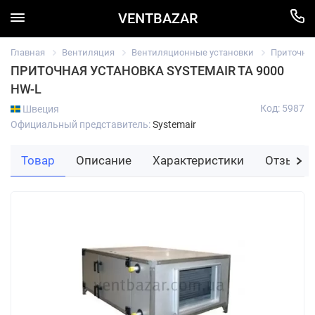
VENTBAZAR
Главная
Вентиляция
Вентиляционные установки
Приточны
ПРИТОЧНАЯ УСТАНОВКА SYSTEMAIR TA 9000
HW-L
Код: 5987
Швеция
Официальный представитель:
Systemair
Товар
Описание
Характеристики
Отзывы