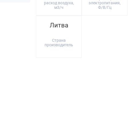
расход воздуха,
электропитания,
м3/ч
Ф/В/Гц
Литва
Страна
производитель