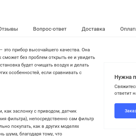
Отзывы
Вопрос-ответ
Доставка
Оплат
–
это
прибор
высочайшего
качества
. О
на
к
сможет
без
проблем
открыть
ее
и
увидеть
установка
будет
очищать
воздух
и
делать
угих
особенностей
,
если
сравнивать
с
Нужна 
Свяжитес
ответит 
и
,
как
заслонку
с
приводом
,
датчик
Зака
ния
фильтра
),
непосредственно
сам
фильтр
льно
покупать
,
как
в
других
моделях
нь
шума
,
благодаря
тому
,
что