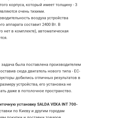
того
корпуса
,
который
имеет
толщину
-
3
являются
очень
тихими
.
зводительность
воздуха
устройства
ого
аппарата
составит
2400
Вт
.
В
го
нет
в
комплекте
),
автоматическая
тся
.
я
задача
была
поставлена
производителем
оставив
сюда
двигатель
нового
типа
-
ЕС
-
рукторы
добились
отличных
результатов
в
размеру
устройства
,
его
установка
не
ать
даже
в
потолочное
пространство
.
риточную установку SALDA
VEKA
INT
700
-
тавки по Киеву и другим городам
ям покупки и доставки товаров,