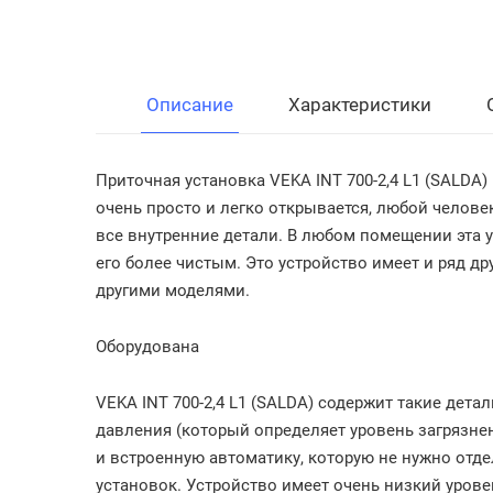
Описание
Характеристики
Приточная
установка
VEKA
INT
700
-
2
,
4
L1
(
SALDA
)
очень
просто
и
легко
открывается
,
любой
челове
все
внутренние
детали
.
В
любом
помещении
эта
его
более
чистым
.
Это
устройство
имеет
и
ряд
др
другими
моделями
.
Оборудована
VEKA
INT
700
-
2
,
4
L1
(
SALDA
)
содержит
такие
детал
давления
(
который
определяет
уровень
загрязне
и
встроенную
автоматику
,
которую
не
нужно
отде
установок
.
Устройство
имеет
очень
низкий
урове