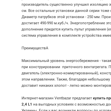
производитель
существенно
улучшил
изоляцию
э
см
.
Все
остальные
установки
данной
серии
тоже
Диаметр
патрубков
этой
установки
-
250
мм
.
Прои
достигает
490
-
990
м
.
куб
./
ч
.
Энергопотребление
эт
дополнение
придется
купить
пульт
управления
(
е
система
управления
в
комплекте
устройства
имее
ПреимуществА
Максимальный
уровень
энергосбережения
-
така
при
конструировании
приточного вентагрегата.
П
двигатель
(
электронно
-
коммутированный
),
конст
этом
направлении
.
Также
,
благодаря
небольшому
доставит
никаких
хлопот
-
легко
можно
монтиров
Интернет-магазин Ventbazar предлагает
купить п
2
,
4
L1
на выгодных условиях с возможностью дос
Украины. Если у вас возникли вопросы по услови