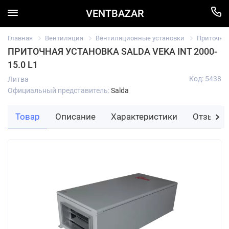
VENTBAZAR
Главная
Вентиляция
Вентиляционные установки
Приточны
ПРИТОЧНАЯ УСТАНОВКА SALDA VEKA INT 2000-
15.0 L1
Код: 5438
Литва
Официальный представитель:
Salda
Товар
Описание
Характеристики
Отзывы