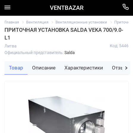
VENTBAZAR
Главная
Вентиляция
Вентиляционные установки
Приточны
ПРИТОЧНАЯ УСТАНОВКА SALDA VEKA 700/9.0-
L1
Код: 5446
Литва
Официальный представитель:
Salda
Товар
Описание
Характеристики
Отзывы