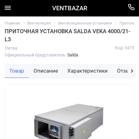
VENTBAZAR
Главная
Вентиляция
Вентиляционные установки
Приточны
ПРИТОЧНАЯ УСТАНОВКА SALDA VEKA 4000/21-
L3
Код: 5475
Литва
Официальный представитель:
Salda
Товар
Описание
Характеристики
Отзывы