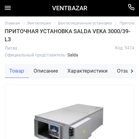
VENTBAZAR
Главная
Вентиляция
Вентиляционные установки
Приточны
ПРИТОЧНАЯ УСТАНОВКА SALDA VEKA 3000/39-
L3
Код: 5474
Литва
Официальный представитель:
Salda
Товар
Описание
Характеристики
Отзывы