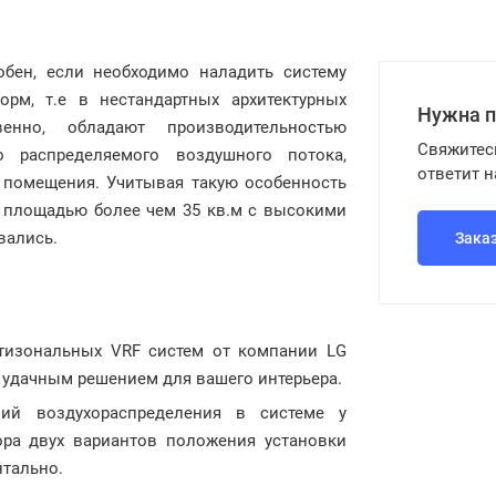
бен, если необходимо наладить систему
м, т.е в нестандартных архитектурных
Нужна 
енно, обладают производительностью
Свяжитес
 распределяемого воздушного потока,
ответит 
 помещения. Учитывая такую особенность
х площадью более чем 35 кв.м с высокими
вались.
Зака
тизональных VRF систем от компании LG
 удачным решением для вашего интерьера.
ий воздухораспределения в системе у
ора двух вариантов положения установки
нтально.