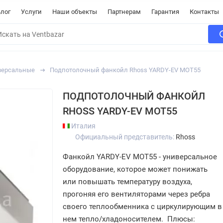
лог
Услуги
Наши объекты
Партнерам
Гарантия
Контакты
версальные
Подпотолочный фанкойл Rhoss YARDY-EV MOT55
ПОДПОТОЛОЧНЫЙ ФАНКОЙЛ
RHOSS YARDY-EV MOT55
Италия
Официальный представитель:
Rhoss
Фанкойл YARDY-EV MOT55 - универсальное
оборудование, которое может понижать
или повышать температуру воздуха,
прогоняя его вентиляторами через ребра
своего теплообменника с циркулирующим в
нем тепло/хладоносителем. Плюсы: