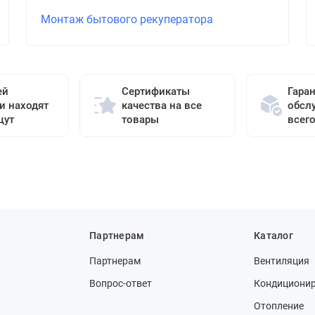
Монтаж бытового рекуператора
ей
Сертификаты
Гара
и находят
качества на все
обсл
щут
товары
всег
Партнерам
Каталог
Партнерам
Вентиляция
Вопрос-ответ
Кондициони
Отопление