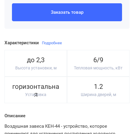
Заказать товар
Характеристики
Подробнее
до 2,3
6/9
Высота установки, м
Тепловая мощность, кВт
горизонтальна
1.2
я
Установка
Ширина дверей, м
Описание
Воздушная завеса KEH-44 - устройство, которое
применяют для устранения поступления холодного