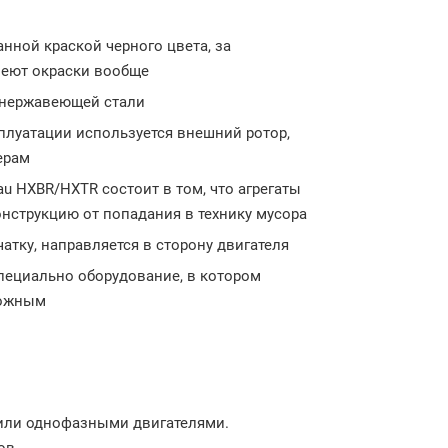
нной краской черного цвета, за
меют окраски вообще
 нержавеющей стали
сплуатации используется внешний ротор,
ерам
u HXBR/HXTR состоит в том, что агрегаты
нструкцию от попадания в технику мусора
атку, направляется в сторону двигателя
пециально оборудование, в котором
ложным
 или однофазными двигателями.