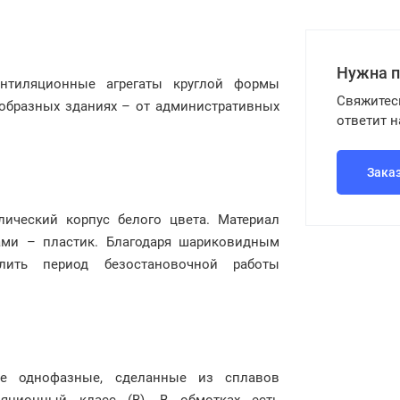
Нужна 
тиляционные агрегаты круглой формы
Свяжитес
ообразных зданиях – от административных
ответит 
Зака
лический корпус белого цвета. Материал
ами – пластик. Благодаря шариковидным
лить период безостановочной работы
е однофазные, сделанные из сплавов