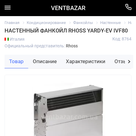
VENTBAZAR
Главная
Кондиционирование
Фанкойлы
Настенные
Нас
НАСТЕННЫЙ ФАНКОЙЛ RHOSS YARDY-EV IVF80
Код: 8764
Италия
Официальный представитель:
Rhoss
Товар
Описание
Характеристики
Отзывы