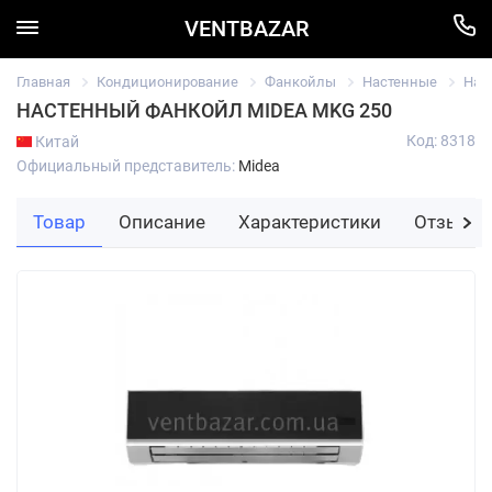
VENTBAZAR
Главная
Кондиционирование
Фанкойлы
Настенные
Нас
НАСТЕННЫЙ ФАНКОЙЛ MIDEA MKG 250
Код: 8318
Китай
Официальный представитель:
Midea
Товар
Описание
Характеристики
Отзывы