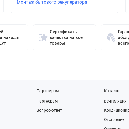
Монтаж бытового рекуператора
ей
Сертификаты
Гара
и находят
качества на все
обсл
щут
товары
всег
Партнерам
Каталог
Партнерам
Вентиляция
Вопрос-ответ
Кондициони
Отопление
Осушители