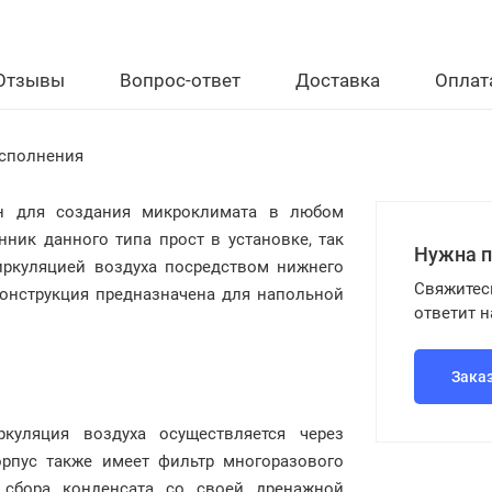
Отзывы
Вопрос-ответ
Доставка
Оплат
исполнения
н для создания микроклимата в любом
ник данного типа прост в установке, так
Нужна 
циркуляцией воздуха посредством нижнего
Свяжитес
конструкция предназначена для напольной
ответит 
Зака
куляция воздуха осуществляется через
орпус также имеет фильтр многоразового
 сбора конденсата со своей дренажной