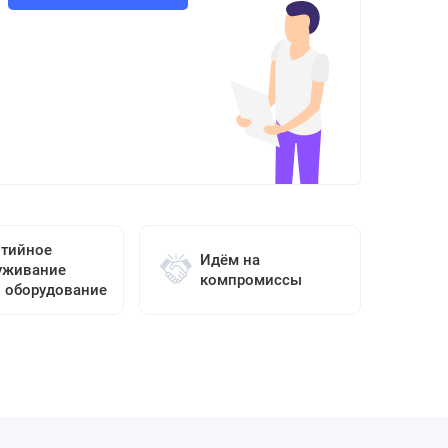
нтийное
Идём на
уживание
компромиссы
о оборудование