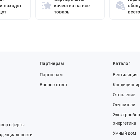
и находят
качества на все
обсл
щут
товары
всег
Партнерам
Каталог
Партнерам
Вентиляция
Вопрос-ответ
Кондициони
Отопление
Осушители
Электрообор
энергетика
овор оферты
Умный дом
иденциальности