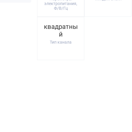
электропитания,
Ф/В/Гц
квадратны
й
Тип канала