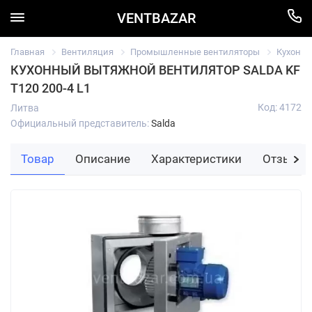
VENTBAZAR
Главная
Вентиляция
Промышленные вентиляторы
Кухонны
КУХОННЫЙ ВЫТЯЖНОЙ ВЕНТИЛЯТОР SALDA KF
T120 200-4 L1
Код: 4172
Литва
Официальный представитель:
Salda
Товар
Описание
Характеристики
Отзывы